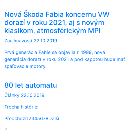
Nová Škoda Fabia koncernu VW
dorazí v roku 2021, aj s novým
klasikom, atmosférickým MPI
Zaujímavosti
22.10.2019
Prvá generácia Fabie sa objavila r. 1999, nová
generácia dorazí v roku 2021 a pod kapotou bude mať
spaľovacie motory.
80 let automatu
Články
22.10.2019
Trocha histórie:
Předchozí
1
2
3
4
5
6
7
8
Další
K