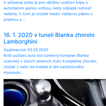
V súčasnej dobe je pre väčšinu vodičov kúpy s
automatom jasnou voľbou, kedy odpadá nutnosť
radenia. V čom je rozdiel medzi radiacou pákou s
priamou a ...
16. 1. 2020 v tuneli Blanka zhorelo
Lamborghini
Zaujímavosti
03.02.2020
Kvôli požiaru auta bol tunelový komplex Blanka
uzavretý v oboch smeroch Auto kompletne zhorelo,
zostali z neho len kolesá a rám karbónového
monokok...