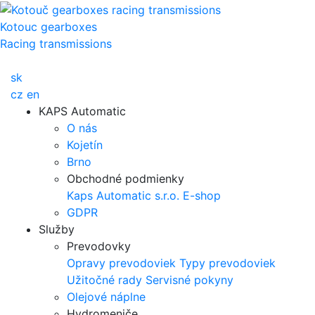
Kotouc gearboxes
Racing transmissions
sk
cz
en
KAPS Automatic
O nás
Kojetín
Brno
Obchodné podmienky
Kaps Automatic s.r.o.
E-shop
GDPR
Služby
Prevodovky
Opravy prevodoviek
Typy prevodoviek
Užitočné rady
Servisné pokyny
Olejové náplne
Hydromeniče