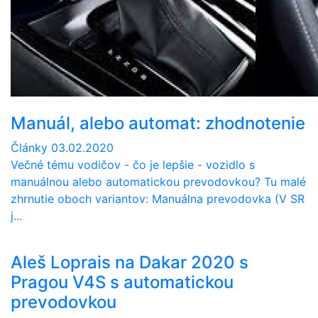
Manuál, alebo automat: zhodnotenie
Články
03.02.2020
Večné tému vodičov - čo je lepšie - vozidlo s
manuálnou alebo automatickou prevodovkou? Tu malé
zhrnutie oboch variantov: Manuálna prevodovka (V SR
j...
Aleš Loprais na Dakar 2020 s
Pragou V4S s automatickou
prevodovkou