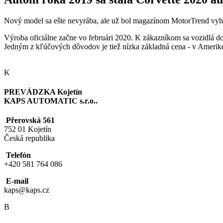
Nový model sa ešte nevyrába, ale už bol magazínom MotorTrend vyhl
Výroba oficiálne začne vo februári 2020. K zákazníkom sa vozidlá d
Jedným z kľúčových dôvodov je tiež nízka základná cena - v Amerike 
K
PREVÁDZKA Kojetín
KAPS AUTOMATIC s.r.o..
Přerovská 561
752 01 Kojetín
Česká republika
Telefón
+420 581 764 086
E-mail
kaps@kaps.cz
B