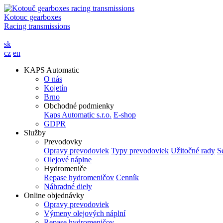
Kotouc gearboxes
Racing transmissions
sk
cz
en
KAPS Automatic
O nás
Kojetín
Brno
Obchodné podmienky
Kaps Automatic s.r.o.
E-shop
GDPR
Služby
Prevodovky
Opravy prevodoviek
Typy prevodoviek
Užitočné rady
S
Olejové náplne
Hydromeniče
Repase hydromeničov
Cenník
Náhradné diely
Online objednávky
Opravy prevodoviek
Výmeny olejových náplní
Repase hydromeničov