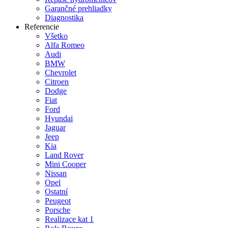
Garančné prehliadky
Diagnostika
Referencie
Všetko
Alfa Romeo
Audi
BMW
Chevrolet
Citroen
Dodge
Fiat
Ford
Hyundai
Jaguar
Jeep
Kia
Land Rover
Mini Cooper
Nissan
Opel
Ostatní
Peugeot
Porsche
Realizace kat 1