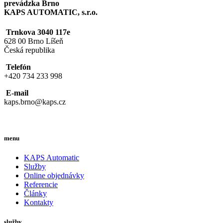
prevádzka Brno
KAPS AUTOMATIC, s.r.o.
Trnkova 3040 117e
628 00 Brno Líšeň
Česká republika
Telefón
+420 734 233 998
E-mail
kaps.brno@kaps.cz
menu
KAPS Automatic
Služby
Online objednávky
Referencie
Články
Kontakty
služby