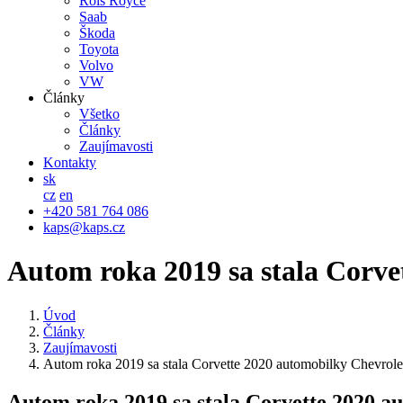
Rols Royce
Saab
Škoda
Toyota
Volvo
VW
Články
Všetko
Články
Zaujímavosti
Kontakty
sk
cz
en
+420 581 764 086
kaps@kaps.cz
Autom roka 2019 sa stala Corve
Úvod
Články
Zaujímavosti
Autom roka 2019 sa stala Corvette 2020 automobilky Chevrole
Autom roka 2019 sa stala Corvette 2020 a