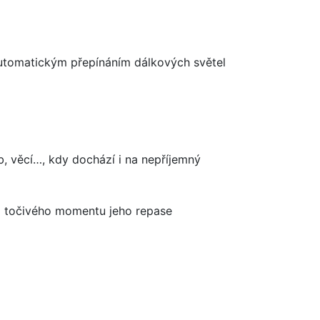
 automatickým přepínáním dálkových světel
b, věcí…, kdy dochází i na nepříjemný
m točivého momentu jeho repase