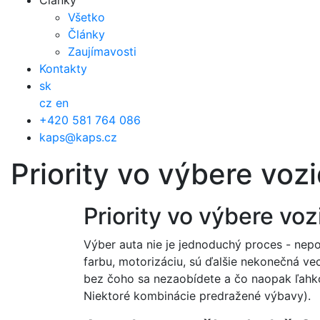
Články
Všetko
Články
Zaujímavosti
Kontakty
sk
cz
en
+420 581 764 086
kaps@kaps.cz
Priority vo výbere vozi
Priority vo výbere voz
Výber auta nie je jednoduchý proces - nep
farbu, motorizáciu, sú ďalšie nekonečná veci.
bez čoho sa nezaobídete a čo naopak ľahko
Niektoré kombinácie predražené výbavy).