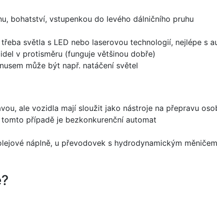
, bohatství, vstupenkou do levého dálničního pruhu
u třeba světla s LED nebo laserovou technologií, nejlépe s
idel v protisměru (funguje většinou dobře)
onusem může být např. natáčení světel
ou, ale vozidla mají sloužit jako nástroje na přepravu oso
v tomto případě je bezkonkurenční automat
 olejové náplně, u převodovek s hydrodynamickým měniče
é?