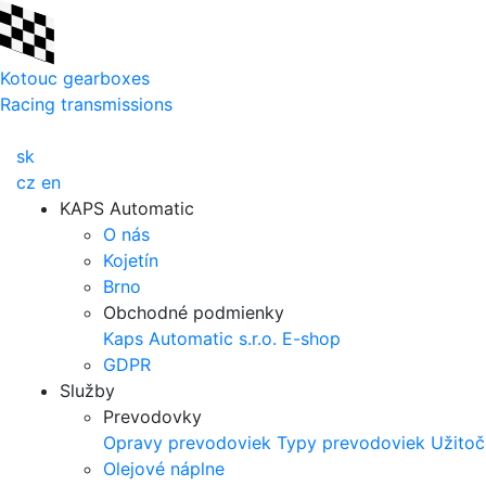
Kotouc gearboxes
Racing transmissions
sk
cz
en
KAPS Automatic
O nás
Kojetín
Brno
Obchodné podmienky
Kaps Automatic s.r.o.
E-shop
GDPR
Služby
Prevodovky
Opravy prevodoviek
Typy prevodoviek
Užitoč
Olejové náplne