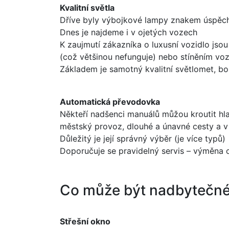
Kvalitní světla
Dříve byly výbojkové lampy znakem úspěchu
Dnes je najdeme i v ojetých vozech
K zaujmutí zákazníka o luxusní vozidlo jso
(což většinou nefunguje) nebo stíněním voz
Základem je samotný kvalitní světlomet, b
Automatická převodovka
Někteří nadšenci manuálů můžou kroutit hlav
městský provoz, dlouhé a únavné cesty a 
Důležitý je její správný výběr (je více typů)
Doporučuje se pravidelný servis – výměna
Co může být nadbytečn
Střešní okno