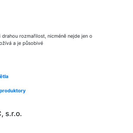
 drahou rozmařilost, nicméně nejde jen o
ožívá a je působivé
ětla
produktory
s.r.o.