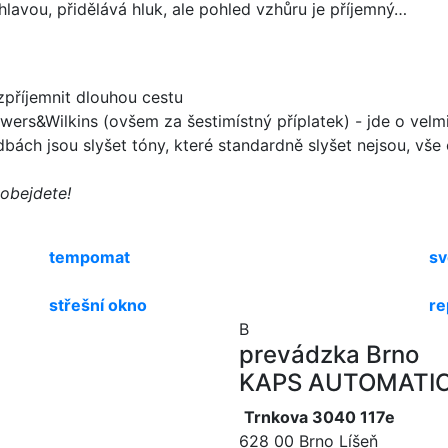
 hlavou, přidělává hluk, ale pohled vzhůru je příjemný…
zpříjemnit dlouhou cestu
ers&Wilkins (ovšem za šestimístný příplatek) - jde o velmi
bách jsou slyšet tóny, které standardně slyšet nejsou, vše 
 obejdete!
tempomat
sv
střešní okno
re
B
prevádzka Brno
KAPS AUTOMATIC, 
Trnkova 3040 117e
628 00 Brno Líšeň