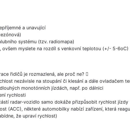
epříjemné a unavující
ícezónová)
palubního systému (tzv. radiomapa)
, ovšem myslete na rozdíl s venkovní teplotou (+/- 5-6oC)
erace řidičů je rozmazlená, ale proč ne? 
hlost nezávisle na stoupání či klesání a dále ovladačem 
 dlouhých monotónních jízdách, např. po dálnici
ní rychlosti
částí radar-vozidlo samo dokáže přizpůsobit rychlost jízdy
t (ACC), některé automobilky nabízí zařízení, která reaguj
bídne, že upraví rychlost)