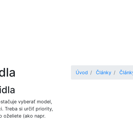
dla
Úvod
Články
Článk
idla
ostačuje vyberať model,
 Treba si určiť priority,
 oželiete (ako napr.