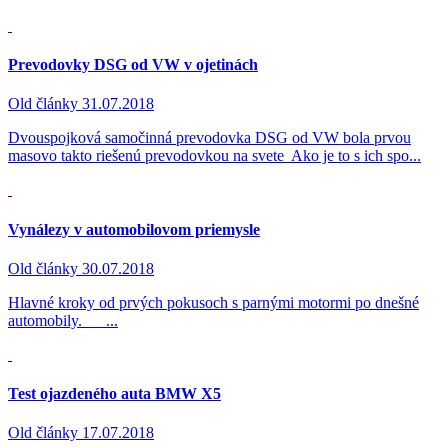
Prevodovky DSG od VW v ojetinách
Old články
31.07.2018
Dvouspojková samočinná prevodovka DSG od VW bola prvou
masovo takto riešenú prevodovkou na svete Ako je to s ich spo...
Vynálezy v automobilovom priemysle
Old články
30.07.2018
Hlavné kroky od prvých pokusoch s parnými motormi po dnešné
automobily. ...
Test ojazdeného auta BMW X5
Old články
17.07.2018