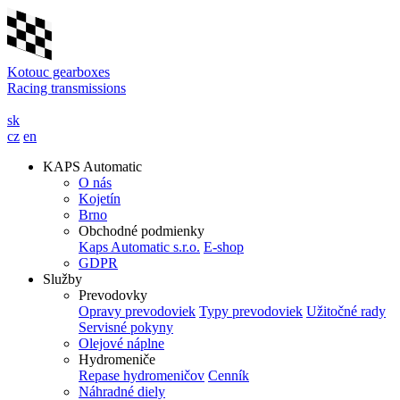
Kotouc gearboxes
Racing transmissions
sk
cz
en
KAPS Automatic
O nás
Kojetín
Brno
Obchodné podmienky
Kaps Automatic s.r.o.
E-shop
GDPR
Služby
Prevodovky
Opravy prevodoviek
Typy prevodoviek
Užitočné rady
Servisné pokyny
Olejové náplne
Hydromeniče
Repase hydromeničov
Cenník
Náhradné diely