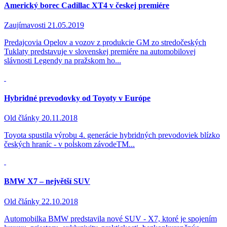
Americký borec Cadillac XT4 v českej premiére
Zaujímavosti
21.05.2019
Predajcovia Opelov a vozov z produkcie GM zo stredočeských
Tuklaty predstavuje v slovenskej premiére na automobilovej
slávnosti Legendy na pražskom ho...
Hybridné prevodovky od Toyoty v Európe
Old články
20.11.2018
Toyota spustila výrobu 4. generácie hybridných prevodoviek blízko
českých hraníc - v poĺskom závodeTM...
BMW X7 – největší SUV
Old články
22.10.2018
Automobilka BMW predstavila nové SUV - X7, ktoré je spojením