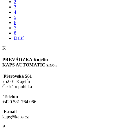
2
3
4
5
6
7
8
Další
K
PREVÁDZKA Kojetín
KAPS AUTOMATIC s.r.o..
Přerovská 561
752 01 Kojetín
Česká republika
Telefón
+420 581 764 086
E-mail
kaps@kaps.cz
B