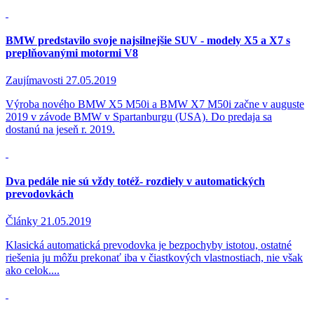
BMW predstavilo svoje najsilnejšie SUV - modely X5 a X7 s
preplňovanými motormi V8
Zaujímavosti
27.05.2019
Výroba nového BMW X5 M50i a BMW X7 M50i začne v auguste
2019 v závode BMW v Spartanburgu (USA). Do predaja sa
dostanú na jeseň r. 2019.
Dva pedále nie sú vždy totéž- rozdiely v automatických
prevodovkách
Články
21.05.2019
Klasická automatická prevodovka je bezpochyby istotou, ostatné
riešenia ju môžu prekonať iba v čiastkových vlastnostiach, nie však
ako celok....