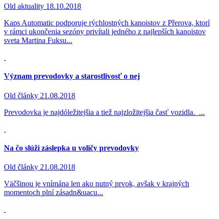
Old aktuality
18.10.2018
Kaps Automatic podporuje rýchlostných kanoistov z Přerova, ktorí
v rámci ukončenia sezóny privítali jedného z najlepších kanoistov
sveta Martina Fuksu...
Význam prevodovky a starostlivosť o nej
Old články
21.08.2018
Prevodovka je najdóležitejšia a tiež najzložitejšia časť vozidla. ...
Na čo slúži záslepka u voličy prevodovky
Old články
21.08.2018
Väčšinou je vnímána len ako nutný prvok, avšak v krajných
momentoch plní zásadn&uacu...