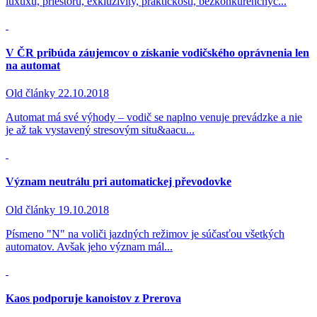
luxuxu, priestoru, exkluzivity, praktickosti, bezkonkurenčnýc...
V ČR pribúda záujemcov o získanie vodičského oprávnenia len
na automat
Old články
22.10.2018
Automat má své výhody – vodič se naplno venuje prevádzke a nie
je až tak vystavený stresovým situ&aacu...
Význam neutrálu pri automatickej převodovke
Old články
19.10.2018
Písmeno "N" na voliči jazdných režimov je súčasťou všetkých
automatov. Avšak jeho význam mál...
Kaos podporuje kanoistov z Prerova