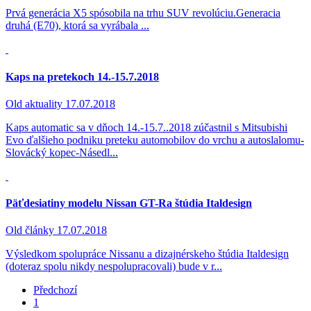
Prvá generácia X5 spósobila na trhu SUV revolúciu.Generacia
druhá (E70), ktorá sa vyrábala ...
Kaps na pretekoch 14.-15.7.2018
Old aktuality
17.07.2018
Kaps automatic sa v dňoch 14.-15.7..2018 zúčastnil s Mitsubishi
Evo ďalšieho podniku preteku automobilov do vrchu a autoslalomu-
Slovácký kopec-Násedl...
Päťdesiatiny modelu Nissan GT-Ra štúdia Italdesign
Old články
17.07.2018
Výsledkom spolupráce Nissanu a dizajnérskeho štúdia Italdesign
(doteraz spolu nikdy nespolupracovali) bude v r...
Předchozí
1