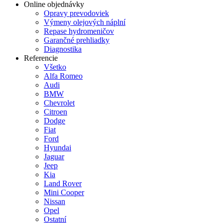
Online objednávky
Opravy prevodoviek
Výmeny olejových náplní
Repase hydromeničov
Garančné prehliadky
Diagnostika
Referencie
Všetko
Alfa Romeo
Audi
BMW
Chevrolet
Citroen
Dodge
Fiat
Ford
Hyundai
Jaguar
Jeep
Kia
Land Rover
Mini Cooper
Nissan
Opel
Ostatní