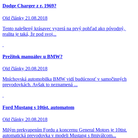
Dodge Charger z r. 1969?
Old články
21.08.2018
Tento naleštený krásavec vyzerá na prvý pohľad ako póvodný,
realita je taká, že pod svoj...
Prežitok manuálov u BMW?
Old články
20.08.2018
Mníchovská automobilka BMW vidí budúcnosť v samočinných
prevodovkách. Avšak to neznamená ...
Ford Mustang s 10tist. automatom
Old články
20.08.2018
Milým prekvapením Fordu a koncernu General Motors je 10tist.
automatická prevodovka v modeli Mustang s 8miválcom...