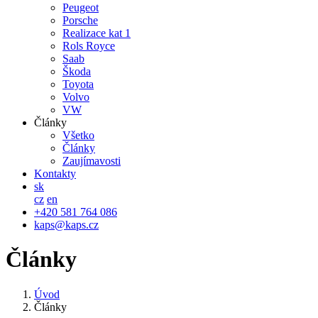
Peugeot
Porsche
Realizace kat 1
Rols Royce
Saab
Škoda
Toyota
Volvo
VW
Články
Všetko
Články
Zaujímavosti
Kontakty
sk
cz
en
+420 581 764 086
kaps@kaps.cz
Články
Úvod
Články