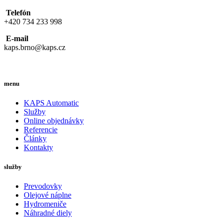
Telefón
+420 734 233 998
E-mail
kaps.brno@kaps.cz
menu
KAPS Automatic
Služby
Online objednávky
Referencie
Články
Kontakty
služby
Prevodovky
Olejové náplne
Hydromeniče
Náhradné diely