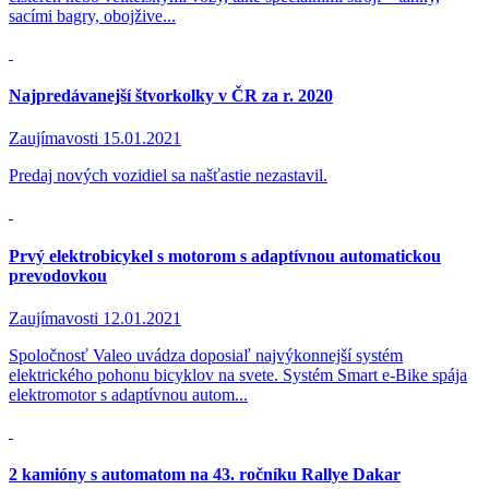
sacími bagry, obojžive...
Najpredávanejší štvorkolky v ČR za r. 2020
Zaujímavosti
15.01.2021
Predaj nových vozidiel sa našťastie nezastavil.
Prvý elektrobicykel s motorom s adaptívnou automatickou
prevodovkou
Zaujímavosti
12.01.2021
Spoločnosť Valeo uvádza doposiaľ najvýkonnejší systém
elektrického pohonu bicyklov na svete. Systém Smart e-Bike spája
elektromotor s adaptívnou autom...
2 kamióny s automatom na 43. ročníku Rallye Dakar