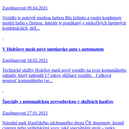
Zaujímavosti
09.04.2021
Vozidlo je pokryté modrou farbou Blu Infinito a vnútri kombinuje
modrú farbu s čiernou. Interiér je ponúkaný v niekoľkých farebných
kombináciách, tiež...
V Holešove majú nové smetiarske auto s automatom
Zaujímavosti
18.02.2021
Technické služby Holešov majú nové vozidlo na zvoz komunálneho
odpadu, ktorý nahradil 17 rokov slúžiace vozidlo. Celková
nosnosť komunálneho (se...
Špeciály s automatickou prevodovkou v službách hasičov
Zaujímavosti
27.01.2021
Národní park Hasičského záchranného sboru ČR disponuje, kromě
cisteren nebo velitelskými vozy, také speciálními stroji – tanky,