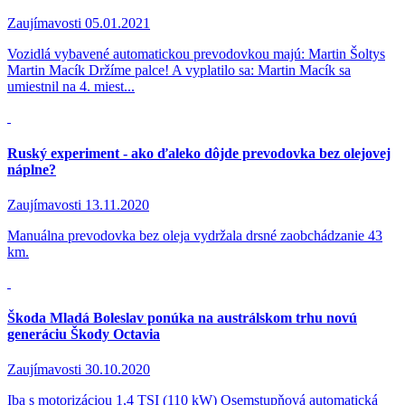
Zaujímavosti
05.01.2021
Vozidlá vybavené automatickou prevodovkou majú: Martin Šoltys
Martin Macík Držíme palce! A vyplatilo sa: Martin Macík sa
umiestnil na 4. miest...
Ruský experiment - ako ďaleko dôjde prevodovka bez olejovej
náplne?
Zaujímavosti
13.11.2020
Manuálna prevodovka bez oleja vydržala drsné zaobchádzanie 43
km.
Škoda Mladá Boleslav ponúka na austrálskom trhu novú
generáciu Škody Octavia
Zaujímavosti
30.10.2020
Iba s motorizáciou 1,4 TSI (110 kW) Osemstupňová automatická