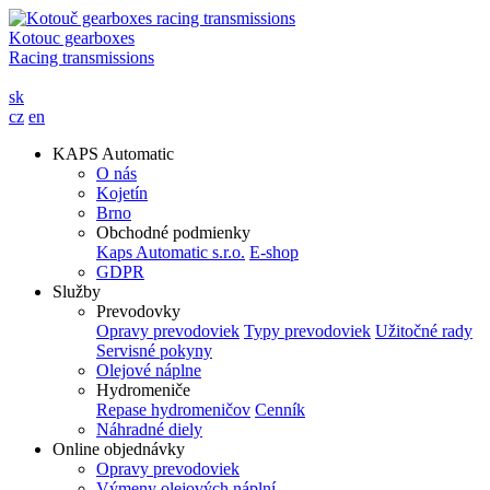
Kotouc gearboxes
Racing transmissions
sk
cz
en
KAPS Automatic
O nás
Kojetín
Brno
Obchodné podmienky
Kaps Automatic s.r.o.
E-shop
GDPR
Služby
Prevodovky
Opravy prevodoviek
Typy prevodoviek
Užitočné rady
Servisné pokyny
Olejové náplne
Hydromeniče
Repase hydromeničov
Cenník
Náhradné diely
Online objednávky
Opravy prevodoviek
Výmeny olejových náplní