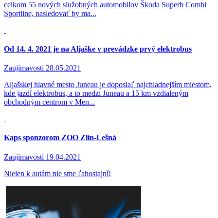
celkom 55 nových služobných automobilov Škoda Superb Combi
Sportline, nasledovať by ma...
Od 14. 4. 2021 je na Aljaške v prevádzke prvý elektrobus
Zaujímavosti
28.05.2021
Aljašskej hlavné mesto Juneau je doposiaľ najchladnejším miestom,
kde jazdí elektrobus, a to medzi Juneau a 15 km vzdialeným
obchodným centrom v Men...
Kaps sponzorom ZOO Zlín-Lešná
Zaujímavosti
19.04.2021
Nielen k autám nie sme ľahostajní!