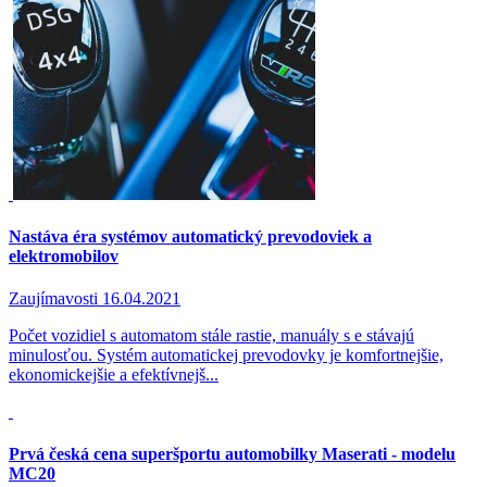
Nastáva éra systémov automatický prevodoviek a
elektromobilov
Zaujímavosti
16.04.2021
Počet vozidiel s automatom stále rastie, manuály s e stávajú
minulosťou. Systém automatickej prevodovky je komfortnejšie,
ekonomickejšie a efektívnejš...
Prvá česká cena superšportu automobilky Maserati - modelu
MC20