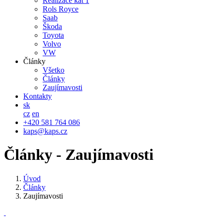
Realizace kat 1
Rols Royce
Saab
Škoda
Toyota
Volvo
VW
Články
Všetko
Články
Zaujímavosti
Kontakty
sk
cz
en
+420 581 764 086
kaps@kaps.cz
Články - Zaujímavosti
Úvod
Články
Zaujímavosti