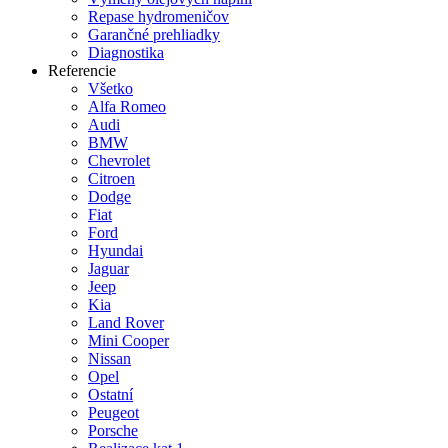
Repase hydromeničov
Garančné prehliadky
Diagnostika
Referencie
Všetko
Alfa Romeo
Audi
BMW
Chevrolet
Citroen
Dodge
Fiat
Ford
Hyundai
Jaguar
Jeep
Kia
Land Rover
Mini Cooper
Nissan
Opel
Ostatní
Peugeot
Porsche