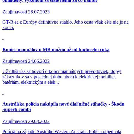
omladený, výkonom sa stále nemá za čo hanbiť
Zaujímavosti
26.07.2023
GT-R sa z Európy definitívne stiahlo. Jeho cesta však ešte nie je na
konci.
Koniec manuálov u MB možno už od budúceho roka
Zaujímavosti
24.06.2022
Už dlhší čas sa hovorí o konci manuálnych prevodoviek, dopyt
zákazníkov sa v poslednej dobe uberá k elektrickej mobilite,
batériám, elektrickým a elek...
Austrálska polícia nakúpila nové diaľničné stíhačky - Škodu
Superb combi
Zaujímavosti
29.03.2022
Polícia na západe Austrálie Western Australia Polícia objednala