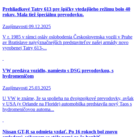
Prehliadkové Tatry 613 pre špičky vtedajšieho režimu bolo 40
rokov. Mala tiež špeciálnu prevodovku.
Zaujímavosti
09.12.2025
V r. 1985 v rámci osláv oslobodenia Československa vozili v Prahe
av Bratislave najvýznačnejších predstaviteľov našej armády novo
vyrobenej Tatry 613-...
VW predáva vozidlo, namiesto s DSG prevodovkou, s
hydromeničom
Zaujímavosti
25.03.2025
U VW je známe, že sa spolieha na dvojspojkové prevodovky, avšak
v USA (v Orlande na Floride) automobilka predstavila nový Taos s
hydromeničovou automa...
Nissan GT-R sa odmieta vzdať. Po 16 rokoch bol znovu