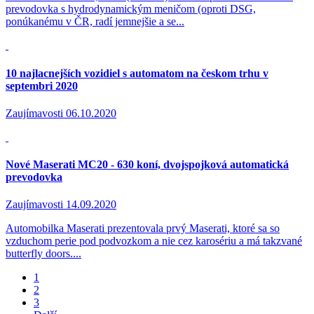
prevodovka s hydrodynamickým meničom (oproti DSG,
ponúkanému v ČR, radí jemnejšie a se...
10 najlacnejších vozidiel s automatom na českom trhu v
septembri 2020
Zaujímavosti
06.10.2020
Nové Maserati MC20 - 630 koní, dvojspojková automatická
prevodovka
Zaujímavosti
14.09.2020
Automobilka Maserati prezentovala prvý Maserati, ktoré sa so
vzduchom perie pod podvozkom a nie cez karosériu a má takzvané
butterfly doors....
1
2
3