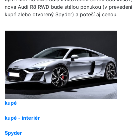
nová Audi R8 RWD bude stálou ponukou (v prevedení
kupé alebo otvorený Spyder) a poteší aj cenou.
kupé
kupé - interiér
Spyder