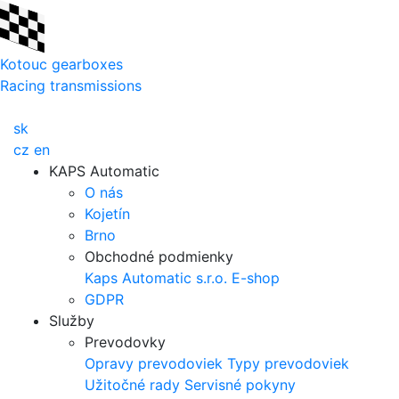
Kotouc gearboxes
Racing transmissions
sk
cz
en
KAPS Automatic
O nás
Kojetín
Brno
Obchodné podmienky
Kaps Automatic s.r.o.
E-shop
GDPR
Služby
Prevodovky
Opravy prevodoviek
Typy prevodoviek
Užitočné rady
Servisné pokyny