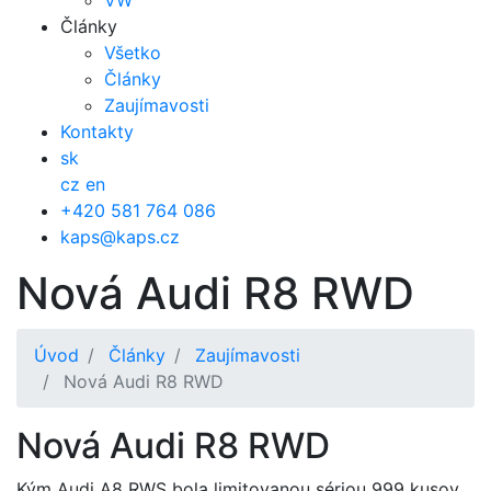
VW
Články
Všetko
Články
Zaujímavosti
Kontakty
sk
cz
en
+420 581 764 086
kaps@kaps.cz
Nová Audi R8 RWD
Úvod
Články
Zaujímavosti
Nová Audi R8 RWD
Nová Audi R8 RWD
Kým Audi A8 RWS bola limitovanou sériou 999 kusov,