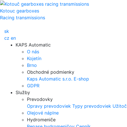
Kotouc gearboxes
Racing transmissions
sk
cz
en
KAPS Automatic
O nás
Kojetín
Brno
Obchodné podmienky
Kaps Automatic s.r.o.
E-shop
GDPR
Služby
Prevodovky
Opravy prevodoviek
Typy prevodoviek
Užitoč
Olejové náplne
Hydromeniče
Repase hydromeničov
Cenník