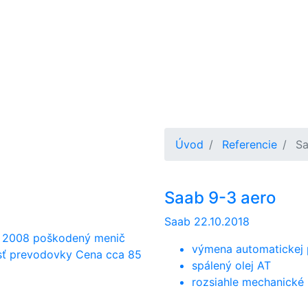
Úvod
Referencie
Sa
Saab 9-3 aero
Saab
22.10.2018
. 2008 poškodený menič
výmena automatickej
sť prevodovky Cena cca 85
spálený olej AT
rozsiahle mechanické