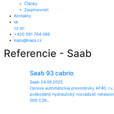
Články
Zaujímavosti
Kontakty
sk
cz
en
+420 581 764 086
kaps@kaps.cz
Referencie - Saab
Saab 93 cabrio
Saab
24.09.2025
Oprava automatickej prevodovky AF40, r.v
poškodený hydraulický rozvádzač netesno
000 CZK...