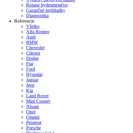
Repase hydromeničov
Garančné prehliadky
Diagnostika
Referencie
Všetko
Alfa Romeo
Audi
BMW
Chevrolet
Citroen
Dodge
Fiat
Ford
Hyundai
Jaguar
Jeep
Kia
Land Rover
Mini Cooper
Nissan
Opel
Ostatní
Peugeot
Porsche