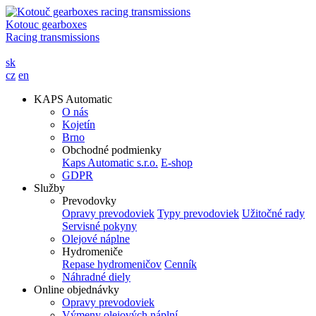
Kotouc gearboxes
Racing transmissions
sk
cz
en
KAPS Automatic
O nás
Kojetín
Brno
Obchodné podmienky
Kaps Automatic s.r.o.
E-shop
GDPR
Služby
Prevodovky
Opravy prevodoviek
Typy prevodoviek
Užitočné rady
Servisné pokyny
Olejové náplne
Hydromeniče
Repase hydromeničov
Cenník
Náhradné diely
Online objednávky
Opravy prevodoviek
Výmeny olejových náplní