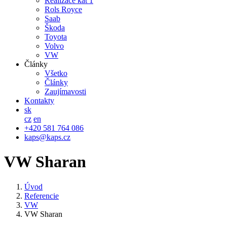
Realizace kat 1
Rols Royce
Saab
Škoda
Toyota
Volvo
VW
Články
Všetko
Články
Zaujímavosti
Kontakty
sk
cz
en
+420 581 764 086
kaps@kaps.cz
VW Sharan
Úvod
Referencie
VW
VW Sharan