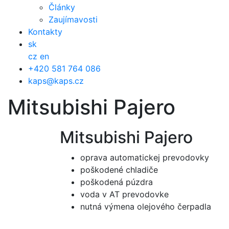
Články
Zaujímavosti
Kontakty
sk
cz
en
+420 581 764 086
kaps@kaps.cz
Mitsubishi Pajero
Mitsubishi Pajero
oprava automatickej prevodovky
poškodené chladiče
poškodená púzdra
voda v AT prevodovke
nutná výmena olejového čerpadla