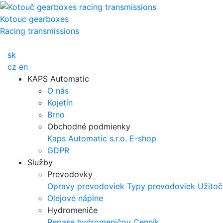
Kotouc gearboxes
Racing transmissions
sk
cz
en
KAPS Automatic
O nás
Kojetín
Brno
Obchodné podmienky
Kaps Automatic s.r.o.
E-shop
GDPR
Služby
Prevodovky
Opravy prevodoviek
Typy prevodoviek
Užitoč
Olejové náplne
Hydromeniče
Repase hydromeničov
Cenník