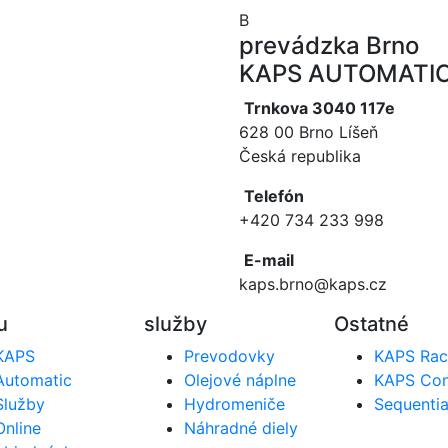
B
prevádzka Brno
KAPS AUTOMATIC, 
Trnkova 3040 117e
628 00 Brno Líšeň
Česká republika
Telefón
+420 734 233 998
E-mail
kaps.brno@kaps.cz
u
služby
Ostatné
KAPS
Prevodovky
KAPS Rac
Automatic
Olejové náplne
KAPS Con
Služby
Hydromeniče
Sequentia
Online
Náhradné diely