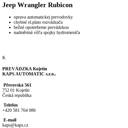
Jeep Wrangler Rubicon
oprava automatickej prevodovky
chybné el.plato rozvádzača
bežné opotrebenie prevádzkou
nadměrmá vôľa spojky hydromeniča
K
PREVÁDZKA Kojetín
KAPS AUTOMATIC s.r.o..
Přerovská 561
752 01 Kojetín
Česká republika
Telefón
+420 581 764 086
E-mail
kaps@kaps.cz