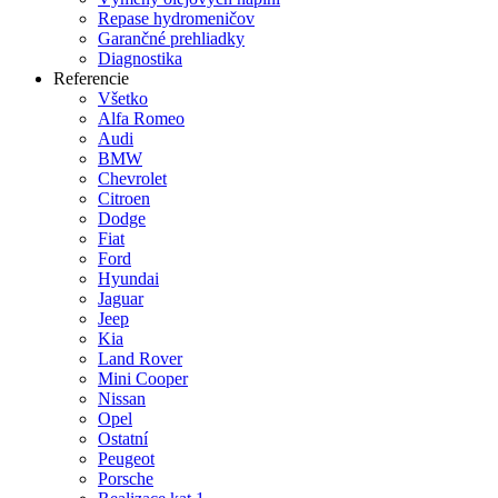
Repase hydromeničov
Garančné prehliadky
Diagnostika
Referencie
Všetko
Alfa Romeo
Audi
BMW
Chevrolet
Citroen
Dodge
Fiat
Ford
Hyundai
Jaguar
Jeep
Kia
Land Rover
Mini Cooper
Nissan
Opel
Ostatní
Peugeot
Porsche