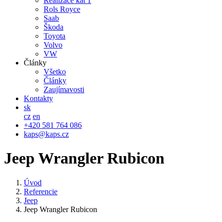
Realizace kat 1
Rols Royce
Saab
Škoda
Toyota
Volvo
VW
Články
Všetko
Články
Zaujímavosti
Kontakty
sk
cz
en
+420 581 764 086
kaps@kaps.cz
Jeep Wrangler Rubicon
Úvod
Referencie
Jeep
Jeep Wrangler Rubicon