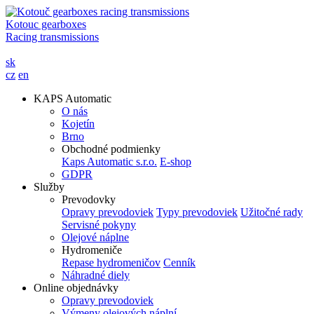
Kotouc gearboxes
Racing transmissions
sk
cz
en
KAPS Automatic
O nás
Kojetín
Brno
Obchodné podmienky
Kaps Automatic s.r.o.
E-shop
GDPR
Služby
Prevodovky
Opravy prevodoviek
Typy prevodoviek
Užitočné rady
Servisné pokyny
Olejové náplne
Hydromeniče
Repase hydromeničov
Cenník
Náhradné diely
Online objednávky
Opravy prevodoviek
Výmeny olejových náplní