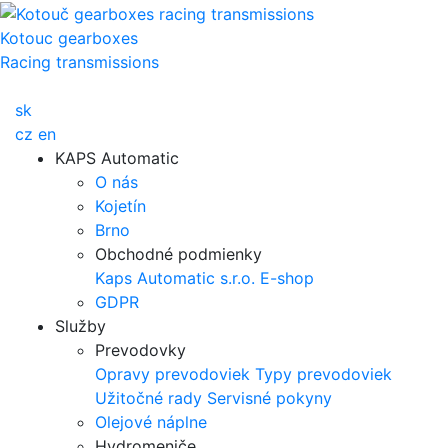
Kotouc gearboxes
Racing transmissions
sk
cz
en
KAPS Automatic
O nás
Kojetín
Brno
Obchodné podmienky
Kaps Automatic s.r.o.
E-shop
GDPR
Služby
Prevodovky
Opravy prevodoviek
Typy prevodoviek
Užitočné rady
Servisné pokyny
Olejové náplne
Hydromeniče