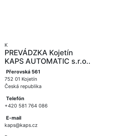
Leaflet
|
©
OpenStreetMap
contributors ©
CARTO
K
+
PREVÁDZKA Kojetín
−
KAPS AUTOMATIC s.r.o..
Přerovská 561
752 01 Kojetín
Česká republika
Telefón
+420 581 764 086
E-mail
kaps@kaps.cz