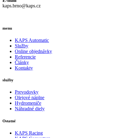
E-mail
kaps.brno@kaps.cz
menu
KAPS Automatic
Služby
Online objednávky
Referencie
Články
Kontakty
služby
Prevodovky
Olejové náplne
Hydromeniče
Náhradné diely
Ostatné
KAPS Racing