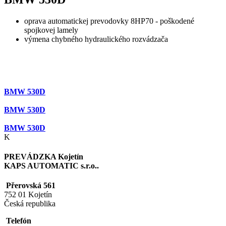
oprava automatickej prevodovky 8HP70 - poškodené
spojkovej lamely
výmena chybného hydraulického rozvádzača
BMW 530D
BMW 530D
BMW 530D
Leaflet
|
©
OpenStreetMap
contributors ©
CARTO
K
+
PREVÁDZKA Kojetín
−
KAPS AUTOMATIC s.r.o..
Přerovská 561
752 01 Kojetín
Česká republika
Telefón