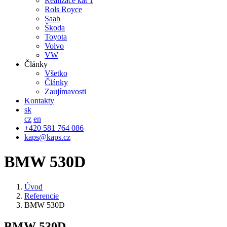
Realizace kat 1
Rols Royce
Saab
Škoda
Toyota
Volvo
VW
Články
Všetko
Články
Zaujímavosti
Kontakty
sk
cz
en
+420 581 764 086
kaps@kaps.cz
BMW 530D
Úvod
Referencie
BMW 530D
BMW 530D