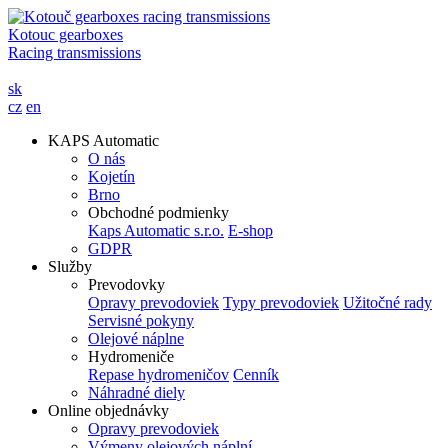
Kotouc gearboxes
Racing transmissions
sk
cz
en
KAPS Automatic
O nás
Kojetín
Brno
Obchodné podmienky
Kaps Automatic s.r.o.
E-shop
GDPR
Služby
Prevodovky
Opravy prevodoviek
Typy prevodoviek
Užitočné rady
Servisné pokyny
Olejové náplne
Hydromeniče
Repase hydromeničov
Cenník
Náhradné diely
Online objednávky
Opravy prevodoviek
Výmeny olejových náplní