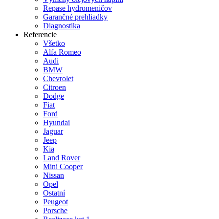
Repase hydromeničov
Garančné prehliadky
Diagnostika
Referencie
Všetko
Alfa Romeo
Audi
BMW
Chevrolet
Citroen
Dodge
Fiat
Ford
Hyundai
Jaguar
Jeep
Kia
Land Rover
Mini Cooper
Nissan
Opel
Ostatní
Peugeot
Porsche