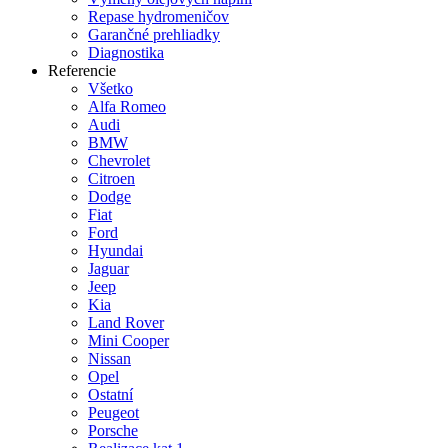
Repase hydromeničov
Garančné prehliadky
Diagnostika
Referencie
Všetko
Alfa Romeo
Audi
BMW
Chevrolet
Citroen
Dodge
Fiat
Ford
Hyundai
Jaguar
Jeep
Kia
Land Rover
Mini Cooper
Nissan
Opel
Ostatní
Peugeot
Porsche