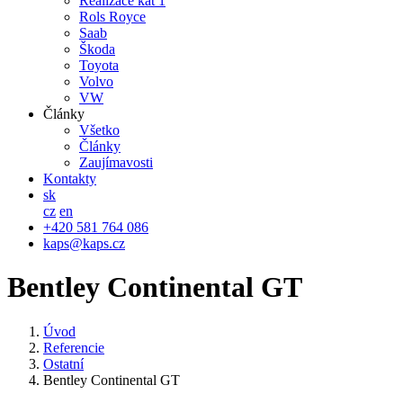
Realizace kat 1
Rols Royce
Saab
Škoda
Toyota
Volvo
VW
Články
Všetko
Články
Zaujímavosti
Kontakty
sk
cz
en
+420 581 764 086
kaps@kaps.cz
Bentley Continental GT
Úvod
Referencie
Ostatní
Bentley Continental GT