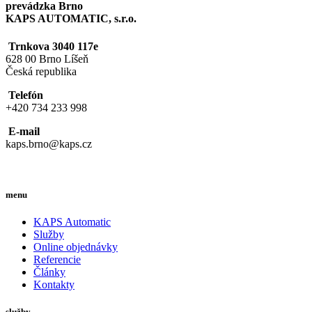
prevádzka Brno
KAPS AUTOMATIC, s.r.o.
Trnkova 3040 117e
628 00 Brno Líšeň
Česká republika
Telefón
+420 734 233 998
E-mail
kaps.brno@kaps.cz
menu
KAPS Automatic
Služby
Online objednávky
Referencie
Články
Kontakty
služby