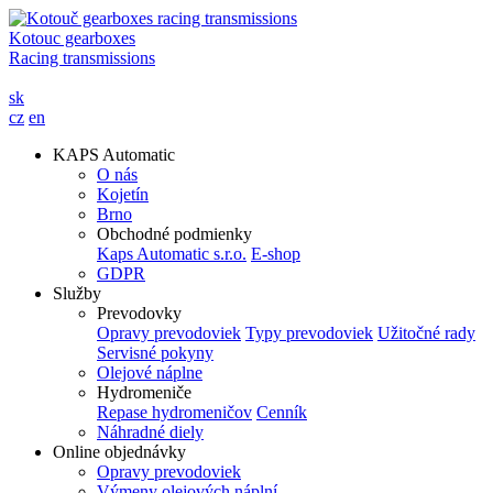
Kotouc gearboxes
Racing transmissions
sk
cz
en
KAPS Automatic
O nás
Kojetín
Brno
Obchodné podmienky
Kaps Automatic s.r.o.
E-shop
GDPR
Služby
Prevodovky
Opravy prevodoviek
Typy prevodoviek
Užitočné rady
Servisné pokyny
Olejové náplne
Hydromeniče
Repase hydromeničov
Cenník
Náhradné diely
Online objednávky
Opravy prevodoviek
Výmeny olejových náplní