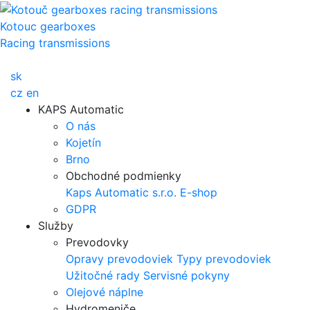
Kotouc gearboxes
Racing transmissions
sk
cz
en
KAPS Automatic
O nás
Kojetín
Brno
Obchodné podmienky
Kaps Automatic s.r.o.
E-shop
GDPR
Služby
Prevodovky
Opravy prevodoviek
Typy prevodoviek
Užitočné rady
Servisné pokyny
Olejové náplne
Hydromeniče