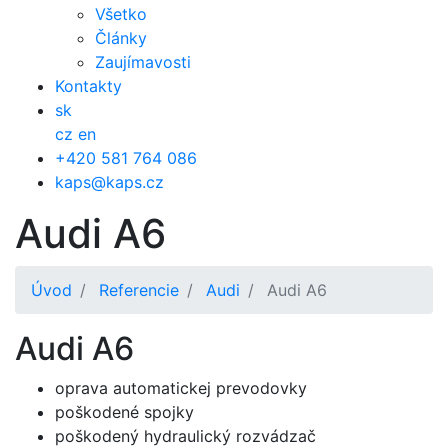
Všetko
Články
Zaujímavosti
Kontakty
sk
cz
en
+420 581 764 086
kaps@kaps.cz
Audi A6
Úvod
Referencie
Audi
Audi A6
Audi A6
oprava automatickej prevodovky
poškodené spojky
poškodený hydraulický rozvádzač